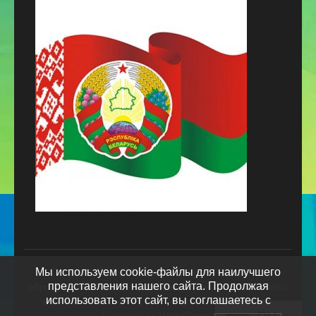
Copyright ©2026
Государственное учреждение
Мы используем cookie-файлы для наилучшего
образования «Октябрьская базовая школа Жлобинского
представления нашего сайта. Продолжая
использовать этот сайт, вы соглашаетесь с
района»
.
School Zone | Developed By
Rara Theme
.
Powered by
WordPress
.