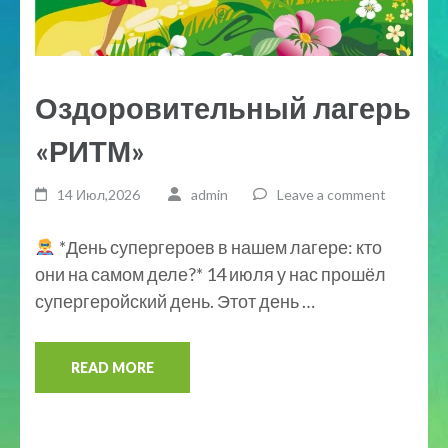
Оздоровительный лагерь
«РИТМ»
14 Июл,2026
admin
Leave a comment
*День супергероев в нашем лагере: кто
они на самом деле?* 14 июля у нас прошёл
супергеройский день. Этот день …
READ MORE