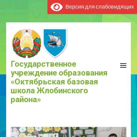
Версия для слабовидящих
Государственное
учреждение образования
«Октябрьская базовая
школа Жлобинского
района»